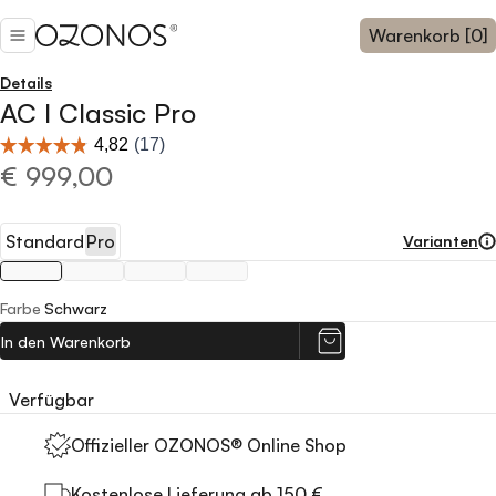
Warenkorb [0]
Details
AC I Classic Pro
€ 999,00
Standard
Pro
Varianten
Farbe
Schwarz
In den Warenkorb
Verfügbar
Offizieller OZONOS® Online Shop
Kostenlose Lieferung ab 150 €